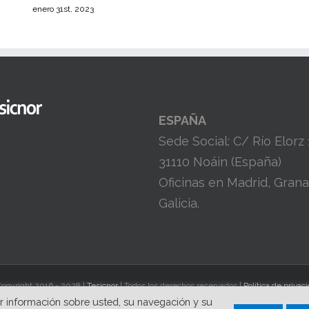
ESPAÑA
Sede Social: C/ Río Elorz
31110 Noáin (España)
Oficinas en Madrid, Gran
Galicia.
opyright 2016 -
2028 |
Tesicnor
| Todos los derechos reservados |
Política de privac
ar información sobre usted, su navegación y su