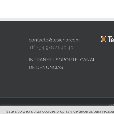
enero 31st, 2023
contacto@tesicnor.com
Tlf: +34 948 21 40 40
INTRANET
I
SOPORTE
I
CANAL
DE DENUNCIAS
© C
Este sitio web utiliza cookies propias y de terceros para recab