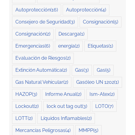
Autoprotección
(16)
Autoprotección
(4)
Consejero de Seguridad
(3)
Consignación
(5)
Consignación
(2)
Descarga
(1)
Emergencias
(6)
energía
(2)
Etiquetas
(1)
Evaluación de Riesgos
(2)
Extinción Automática
(2)
Gas
(3)
Gas
(5)
Gas Natural Vehicular
(2)
Gasóleo UN 1202
(1)
HAZOP
(3)
Informe Anual
(2)
Ism-Atex
(2)
Lockout
(2)
lock out tag out
(3)
LOTO
(7)
LOTT
(2)
Líquidos Inflamables
(2)
Mercancías Peligrosas
(4)
MMPP
(5)