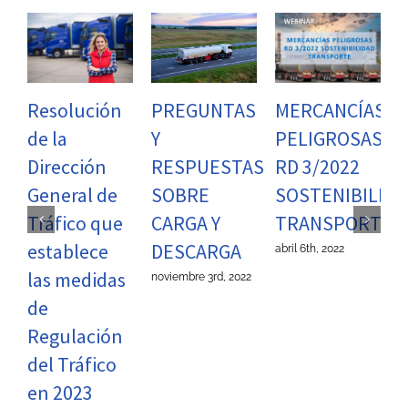
MERCANCÍAS
Resolución
PREGUNTAS
PELIGROSAS
de la
Y
RD 3/2022
Dirección
RESPUESTAS
SOSTENIBILIDA
General de
SOBRE
TRANSPORTE
Tráfico que
CARGA Y
f
establece
DESCARGA
abril 6th, 2022
las medidas
noviembre 3rd, 2022
de
Regulación
del Tráfico
en 2023