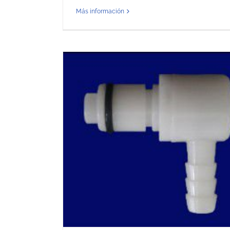
Más información
a mediante
Electricidad estática y At
pinzas de toma de tierr