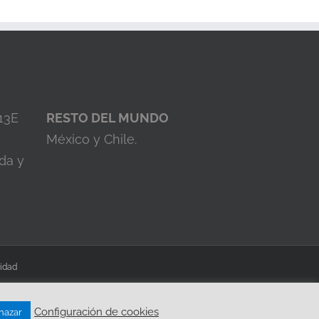
 13E
RESTO DEL MUNDO
México y Chile.
da y
cidad
Configuración de cookies
hazar