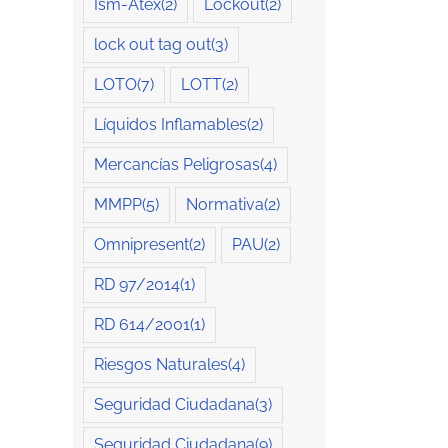
Ism-Atex
(2)
Lockout
(2)
lock out tag out
(3)
LOTO
(7)
LOTT
(2)
Líquidos Inflamables
(2)
Mercancías Peligrosas
(4)
MMPP
(5)
Normativa
(2)
Omnipresent
(2)
PAU
(2)
RD 97/2014
(1)
RD 614/2001
(1)
Riesgos Naturales
(4)
Seguridad Ciudadana
(3)
Seguridad Ciudadana
(9)