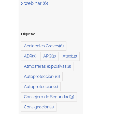
webinar (6)
Etiquetas
Accidentes Graves
(6)
ADR
(7)
APQ
(2)
Atex
(12)
Atmosferas explosivas
(8)
Autoprotección
(16)
Autoprotección
(4)
Consejero de Seguridad
(3)
Consignación
(5)