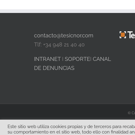
contacto@tesicnor.com
Tlf: +34 948 21 40 40
INTRANET
I
SOPORTE
I
CANAL
DE DENUNCIAS
© Co
Este sitio web utiliza cookies propias y de terceros para rec
su comportamiento en el sitio web, todo ello con finalidad an