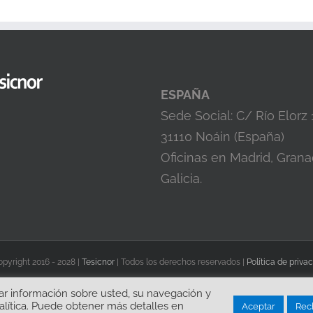
ESPAÑA
Sede Social: C/ Río Elorz
31110 Noáin (España)
Oficinas en Madrid, Grana
Galicia.
pyright 2016 -
2028 |
Tesicnor
| Todos los derechos reservados |
Política de priva
Twitter
abar información sobre usted, su navegación y
alítica. Puede obtener más detalles en
Aceptar
Rec