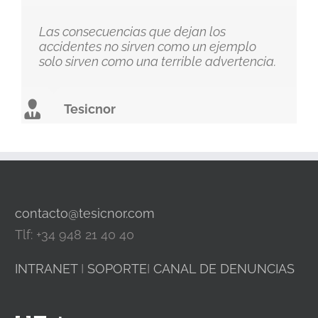
Las consecuencias que dejan los
accidentes no sirven como un ejemplo
solo sirven como una terrible advertencia.
Tesicnor
contacto@tesicnor.com
Tlf: +34 948 21 40 40
INTRANET
I
SOPORTE
I
CANAL DE DENUNCIAS