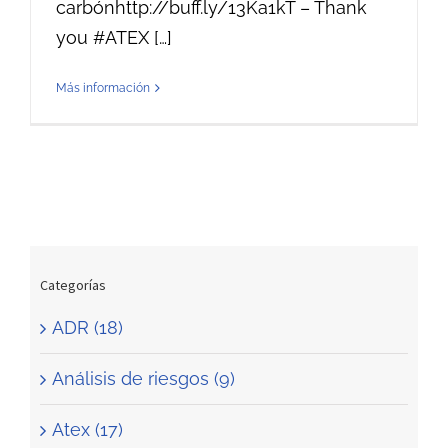
carbónhttp://buff.ly/13Ka1kT – Thank
you #ATEX […]
Más información
Categorías
ADR (18)
Análisis de riesgos (9)
Atex (17)