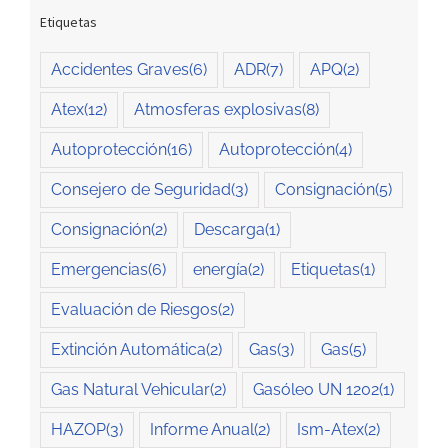
Etiquetas
Accidentes Graves
(6)
ADR
(7)
APQ
(2)
Atex
(12)
Atmosferas explosivas
(8)
Autoprotección
(16)
Autoprotección
(4)
Consejero de Seguridad
(3)
Consignación
(5)
Consignación
(2)
Descarga
(1)
Emergencias
(6)
energía
(2)
Etiquetas
(1)
Evaluación de Riesgos
(2)
Extinción Automática
(2)
Gas
(3)
Gas
(5)
Gas Natural Vehicular
(2)
Gasóleo UN 1202
(1)
HAZOP
(3)
Informe Anual
(2)
Ism-Atex
(2)