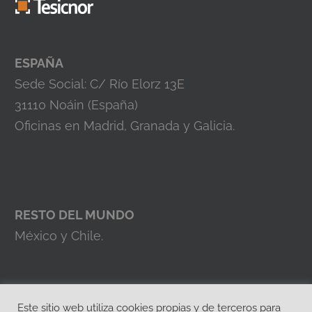
ESPAÑA
Sede Social: C/ Río Elorz 13E
31110 Noáin (España)
Oficinas en Madrid, Granada y Galicia.
RESTO DEL MUNDO
México y Chile.
Este sitio web utiliza cookies propias y de terceros para