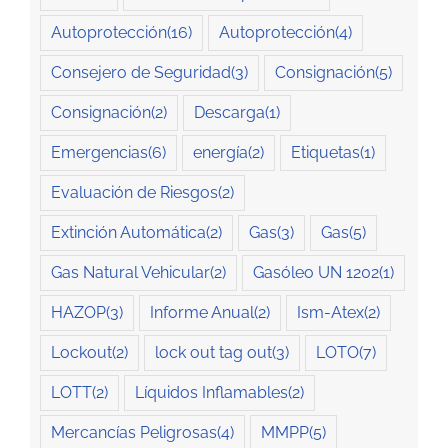
Autoprotección
(16)
Autoprotección
(4)
Consejero de Seguridad
(3)
Consignación
(5)
Consignación
(2)
Descarga
(1)
Emergencias
(6)
energía
(2)
Etiquetas
(1)
Evaluación de Riesgos
(2)
Extinción Automática
(2)
Gas
(3)
Gas
(5)
Gas Natural Vehicular
(2)
Gasóleo UN 1202
(1)
HAZOP
(3)
Informe Anual
(2)
Ism-Atex
(2)
Lockout
(2)
lock out tag out
(3)
LOTO
(7)
LOTT
(2)
Líquidos Inflamables
(2)
Mercancías Peligrosas
(4)
MMPP
(5)