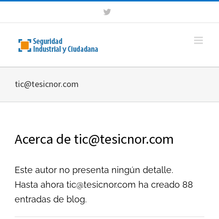
Saltar
Twitter
al
contenido
tic@tesicnor.com
Acerca de
tic@tesicnor.com
Este autor no presenta ningún detalle.
Hasta ahora tic@tesicnor.com ha creado 88
entradas de blog.