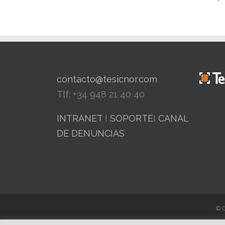
contacto@tesicnor.com
Tlf: +34 948 21 40 40
INTRANET
I
SOPORTE
I
CANAL
DE DENUNCIAS
© C