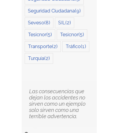
Seguridad Ciudadana
(9)
Seveso
(8)
SIL
(2)
Tesicnor
(5)
Tesicnor
(5)
Transporte
(2)
Tráfico
(1)
Turquía
(2)
MERCANCÍAS
Resolución de la
Las consecuencias que
PELIGROSAS RD 3/
Dirección General de
dejan los accidentes no
sirven como un ejemplo
SOSTENIBILIDAD
Tráfico que establece las
solo sirven como una
TRANSPORTE
medidas de Regulación
terrible advertencia.
del Tráfico en 2023
abril 6th, 2022
enero 31st, 2023