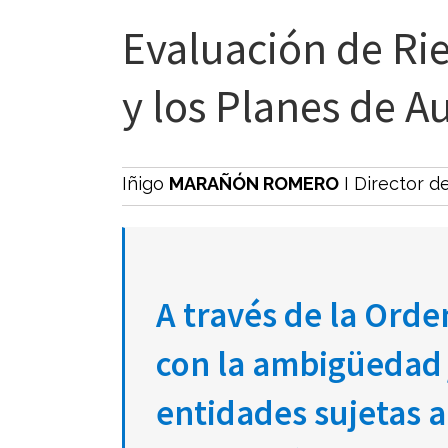
Evaluación de Ri
y los Planes de A
Iñigo
MARAÑÓN ROMERO
I Director d
A través de la Ord
con la ambigüedad j
entidades sujetas 