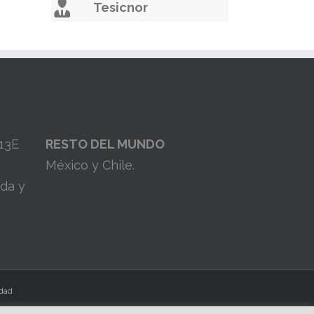
Tesicnor
 13E
RESTO DEL MUNDO
México y Chile.
ada y
idad