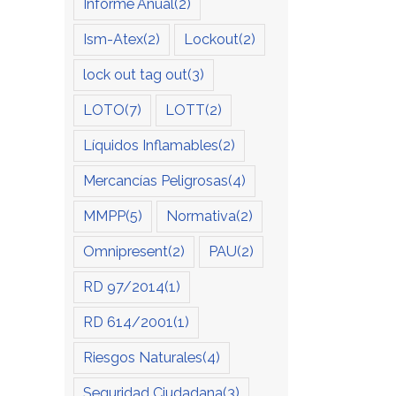
Informe Anual
(2)
Ism-Atex
(2)
Lockout
(2)
lock out tag out
(3)
LOTO
(7)
LOTT
(2)
Líquidos Inflamables
(2)
Mercancías Peligrosas
(4)
MMPP
(5)
Normativa
(2)
Omnipresent
(2)
PAU
(2)
RD 97/2014
(1)
RD 614/2001
(1)
dIn
Riesgos Naturales
(4)
Seguridad Ciudadana
(3)