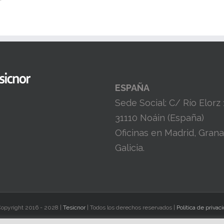
ESPAÑA
Sede Social: C/ Río Elorz
31110 Noáin (España)
Oficinas en Madrid, Gran
Galicia.
opyright 2016 -
2028 |
Tesicnor
| Todos los derechos reservados |
Política de privac