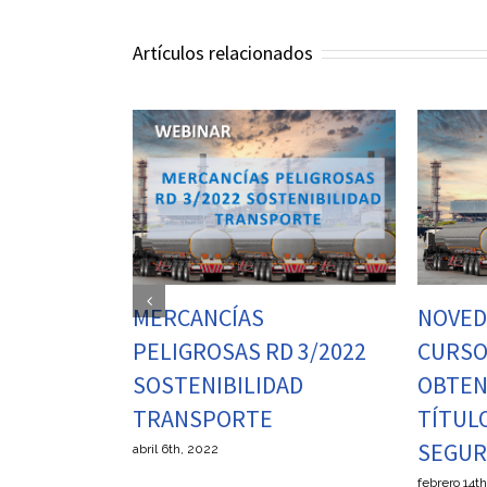
Artículos relacionados
ASESO
SEGUR
NOVEDAD: IMPARTICIÓN
HIDRÓ
CURSO
febrero 11t
OBTENCIÓN/RENOVACIÓN
TÍTULO CONSEJERO DE
SEGURIDAD ADR
febrero 14th, 2022