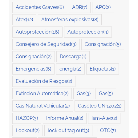
Accidentes Graves
(6)
ADR
(7)
APQ
(2)
Atex
(12)
Atmosferas explosivas
(8)
Autoprotección
(16)
Autoprotección
(4)
Consejero de Seguridad
(3)
Consignación
(5)
Consignación
(2)
Descarga
(1)
Emergencias
(6)
energía
(2)
Etiquetas
(1)
Evaluación de Riesgos
(2)
Extinción Automática
(2)
Gas
(3)
Gas
(5)
Gas Natural Vehicular
(2)
Gasóleo UN 1202
(1)
HAZOP
(3)
Informe Anual
(2)
Ism-Atex
(2)
Lockout
(2)
lock out tag out
(3)
LOTO
(7)