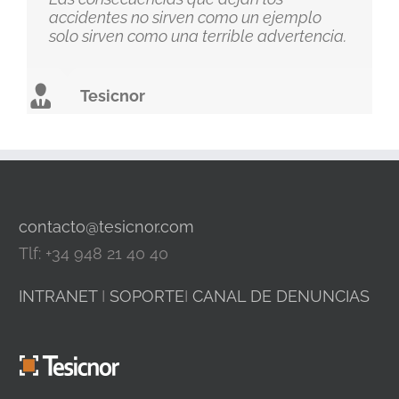
accidentes no sirven como un ejemplo
solo sirven como una terrible advertencia.
Tesicnor
contacto@tesicnor.com
Tlf: +34 948 21 40 40
INTRANET
I
SOPORTE
I
CANAL DE DENUNCIAS