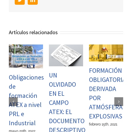
Artículos relacionados
FORMACIÓN
UN
OBLI
bligaciones
OBLIGATORIA
OLVIDADO
DE
de
DERIVADA
EN EL
AUTO
formación
POR
CAMPO
EN E
TEX a nivel
ATMÓSFERAS
ATEX: EL
SECT
PRL e
EXPLOSIVAS
DOCUMENTO
EÓLI
ndustrial
febrero 15th, 2021
DESCRIPTIVO
enero 13t
ayo 20th, 2022