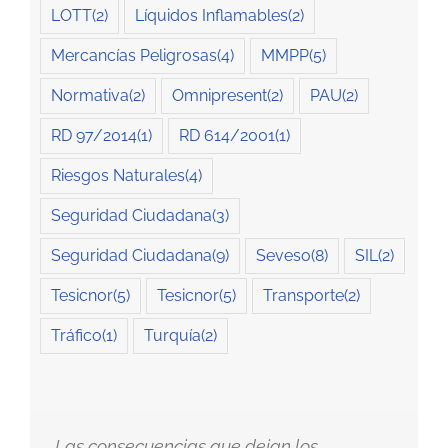
LOTT
(2)
Líquidos Inflamables
(2)
Mercancías Peligrosas
(4)
MMPP
(5)
Normativa
(2)
Omnipresent
(2)
PAU
(2)
RD 97/2014
(1)
RD 614/2001
(1)
Riesgos Naturales
(4)
Seguridad Ciudadana
(3)
Seguridad Ciudadana
(9)
Seveso
(8)
SIL
(2)
Tesicnor
(5)
Tesicnor
(5)
Transporte
(2)
Tráfico
(1)
Turquía
(2)
Las consecuencias que dejan los