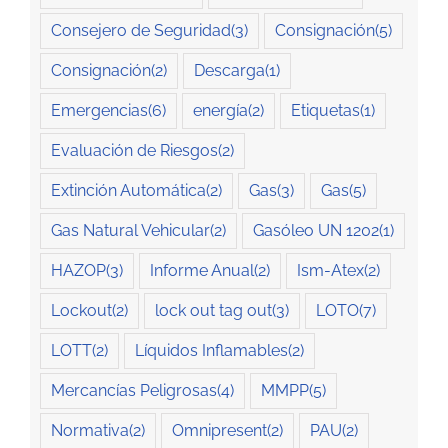
Consejero de Seguridad
(3)
Consignación
(5)
Consignación
(2)
Descarga
(1)
Emergencias
(6)
energía
(2)
Etiquetas
(1)
Evaluación de Riesgos
(2)
Extinción Automática
(2)
Gas
(3)
Gas
(5)
Gas Natural Vehicular
(2)
Gasóleo UN 1202
(1)
HAZOP
(3)
Informe Anual
(2)
Ism-Atex
(2)
Lockout
(2)
lock out tag out
(3)
LOTO
(7)
LOTT
(2)
Líquidos Inflamables
(2)
Mercancías Peligrosas
(4)
MMPP
(5)
Normativa
(2)
Omnipresent
(2)
PAU
(2)