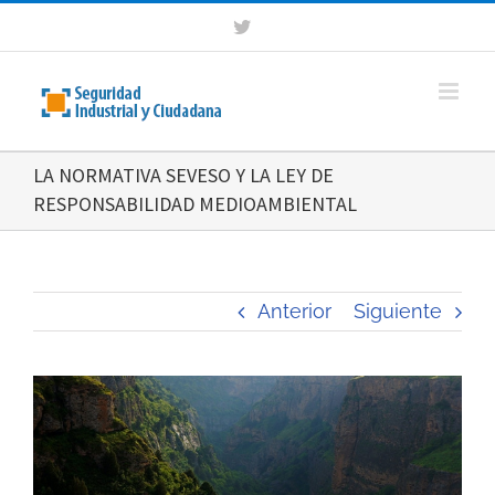
Saltar
Twitter
al
contenido
LA NORMATIVA SEVESO Y LA LEY DE
RESPONSABILIDAD MEDIOAMBIENTAL
Anterior
Siguiente
Ver
imagen
más
grande