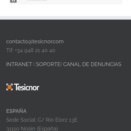
contacto@tesicnor.com
Tlf: +34 948 21 40 40
INTRANET
I
SOPORTE
I
CANAL DE DENUNCIAS
ESPAÑA
Sede Social: C/ Río Elorz 13E
31110 Noáin (España)