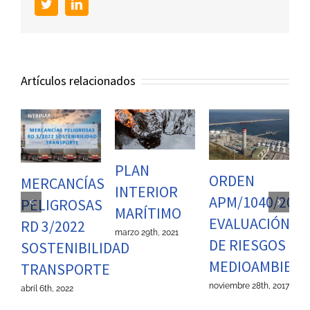
Twitter
LinkedIn
Artículos relacionados
PLAN
ORDEN
MERCANCÍAS
INTERIOR
APM/1040/2017
PELIGROSAS
MARÍTIMO
EVALUACIÓN
RD 3/2022
marzo 29th, 2021
DE RIESGOS
SOSTENIBILIDAD
MEDIOAMBIENT
TRANSPORTE
noviembre 28th, 2017
abril 6th, 2022
C